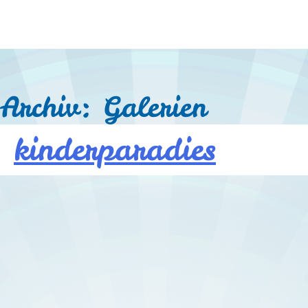
Archiv:
Galerien
kinderparadies