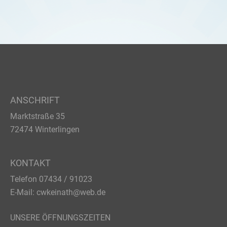
ANSCHRIFT
Marktstraße 35
72474 Winterlingen
KONTAKT
Telefon 07434 / 91023
E-Mail:
cwkeinath@web.de
UNSERE ÖFFNUNGSZEITEN